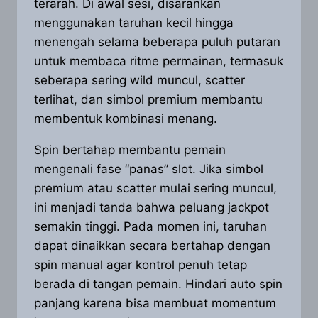
terarah. Di awal sesi, disarankan
menggunakan taruhan kecil hingga
menengah selama beberapa puluh putaran
untuk membaca ritme permainan, termasuk
seberapa sering wild muncul, scatter
terlihat, dan simbol premium membantu
membentuk kombinasi menang.
Spin bertahap membantu pemain
mengenali fase “panas” slot. Jika simbol
premium atau scatter mulai sering muncul,
ini menjadi tanda bahwa peluang jackpot
semakin tinggi. Pada momen ini, taruhan
dapat dinaikkan secara bertahap dengan
spin manual agar kontrol penuh tetap
berada di tangan pemain. Hindari auto spin
panjang karena bisa membuat momentum