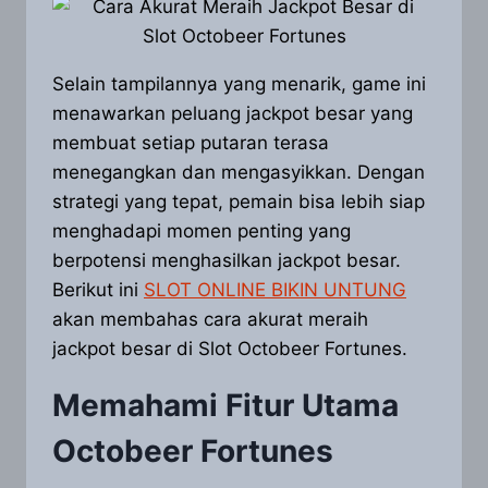
Selain tampilannya yang menarik, game ini
menawarkan peluang jackpot besar yang
membuat setiap putaran terasa
menegangkan dan mengasyikkan. Dengan
strategi yang tepat, pemain bisa lebih siap
menghadapi momen penting yang
berpotensi menghasilkan jackpot besar.
Berikut ini
SLOT ONLINE BIKIN UNTUNG
akan membahas cara akurat meraih
jackpot besar di Slot Octobeer Fortunes.
Memahami Fitur Utama
Octobeer Fortunes