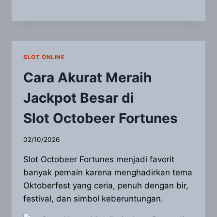
SLOT ONLINE
Cara Akurat Meraih
Jackpot Besar di
Slot Octobeer Fortunes
02/10/2026
Slot Octobeer Fortunes menjadi favorit
banyak pemain karena menghadirkan tema
Oktoberfest yang ceria, penuh dengan bir,
festival, dan simbol keberuntungan.