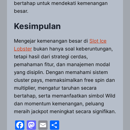
bertahap untuk mendekati kemenangan
besar.
Kesimpulan
Mengejar kemenangan besar di
Slot Ice
Lobster
bukan hanya soal keberuntungan,
tetapi hasil dari strategi cerdas,
pemahaman fitur, dan manajemen modal
yang disiplin. Dengan memahami sistem
cluster pays, memaksimalkan free spin dan
multiplier, mengatur taruhan secara
bertahap, serta memanfaatkan simbol Wild
dan momentum kemenangan, peluang
meraih jackpot meningkat secara signifikan.
Facebook
Mastodon
Email
Share