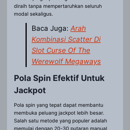
diraih tanpa mempertaruhkan seluruh
modal sekaligus.
Baca Juga:
Arah
Kombinasi Scatter Di
Slot Curse Of The
Werewolf Megaways
Pola Spin Efektif Untuk
Jackpot
Pola spin yang tepat dapat membantu
membuka peluang jackpot lebih besar.
Salah satu metode yang populer adalah
memulai dengan 20-30 putaran manual