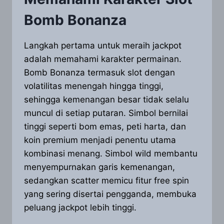
Bomb Bonanza
Langkah pertama untuk meraih jackpot
adalah memahami karakter permainan.
Bomb Bonanza termasuk slot dengan
volatilitas menengah hingga tinggi,
sehingga kemenangan besar tidak selalu
muncul di setiap putaran. Simbol bernilai
tinggi seperti bom emas, peti harta, dan
koin premium menjadi penentu utama
kombinasi menang. Simbol wild membantu
menyempurnakan garis kemenangan,
sedangkan scatter memicu fitur free spin
yang sering disertai pengganda, membuka
peluang jackpot lebih tinggi.