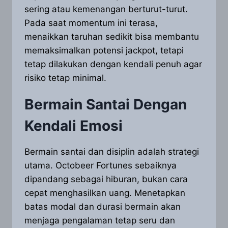
sering atau kemenangan berturut-turut.
Pada saat momentum ini terasa,
menaikkan taruhan sedikit bisa membantu
memaksimalkan potensi jackpot, tetapi
tetap dilakukan dengan kendali penuh agar
risiko tetap minimal.
Bermain Santai Dengan
Kendali Emosi
Bermain santai dan disiplin adalah strategi
utama. Octobeer Fortunes sebaiknya
dipandang sebagai hiburan, bukan cara
cepat menghasilkan uang. Menetapkan
batas modal dan durasi bermain akan
menjaga pengalaman tetap seru dan