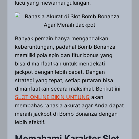
lucu yang mewarnai gulungan.
Banyak pemain hanya mengandalkan
keberuntungan, padahal Bomb Bonanza
memiliki pola spin dan fitur bonus yang
bisa dimanfaatkan untuk mendekati
jackpot dengan lebih cepat. Dengan
strategi yang tepat, setiap putaran bisa
dimanfaatkan secara maksimal. Berikut ini
SLOT ONLINE BIKIN UNTUNG
akan
membahas rahasia akurat agar Anda dapat
meraih jackpot di Bomb Bonanza dengan
lebih efektif.
Memahami Karakter Slot