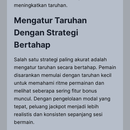
meningkatkan taruhan.
Mengatur Taruhan
Dengan Strategi
Bertahap
Salah satu strategi paling akurat adalah
mengatur taruhan secara bertahap. Pemain
disarankan memulai dengan taruhan kecil
untuk memahami ritme permainan dan
melihat seberapa sering fitur bonus
muncul. Dengan pengelolaan modal yang
tepat, peluang jackpot menjadi lebih
realistis dan konsisten sepanjang sesi
bermain.