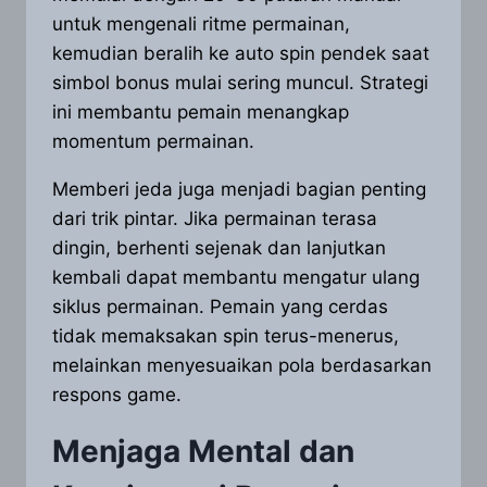
untuk mengenali ritme permainan,
kemudian beralih ke auto spin pendek saat
simbol bonus mulai sering muncul. Strategi
ini membantu pemain menangkap
momentum permainan.
Memberi jeda juga menjadi bagian penting
dari trik pintar. Jika permainan terasa
dingin, berhenti sejenak dan lanjutkan
kembali dapat membantu mengatur ulang
siklus permainan. Pemain yang cerdas
tidak memaksakan spin terus-menerus,
melainkan menyesuaikan pola berdasarkan
respons game.
Menjaga Mental dan