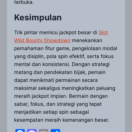
terbuka.
Kesimpulan
Trik pintar memicu jackpot besar di
Slot
Wild Bounty Showdown
menekankan
pemahaman fitur game, pengelolaan modal
yang disiplin, pola spin efektif, serta fokus
mental dan konsistensi. Dengan strategi
matang dan pendekatan bijak, pemain
dapat menikmati permainan secara
maksimal sekaligus meningkatkan peluang
meraih jackpot impian. Bermain dengan
sabar, fokus, dan strategi yang tepat
menjadikan setiap spin sebagai
kesempatan meraih kemenangan besar.