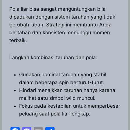
Pola liar bisa sangat menguntungkan bila
dipadukan dengan sistem taruhan yang tidak
berubah-ubah. Strategi ini membantu Anda
bertahan dan konsisten menunggu momen
terbaik.
Langkah kombinasi taruhan dan pola:
Gunakan nominal taruhan yang stabil
dalam beberapa spin berturut-turut.
Hindari menaikkan taruhan hanya karena
melihat satu simbol wild muncul.
Fokus pada kestabilan untuk memperbesar
peluang saat pola liar lengkap.