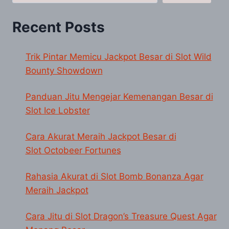
Recent Posts
Trik Pintar Memicu Jackpot Besar di Slot Wild
Bounty Showdown
Panduan Jitu Mengejar Kemenangan Besar di
Slot Ice Lobster
Cara Akurat Meraih Jackpot Besar di
Slot Octobeer Fortunes
Rahasia Akurat di Slot Bomb Bonanza Agar
Meraih Jackpot
Cara Jitu di Slot Dragon’s Treasure Quest Agar