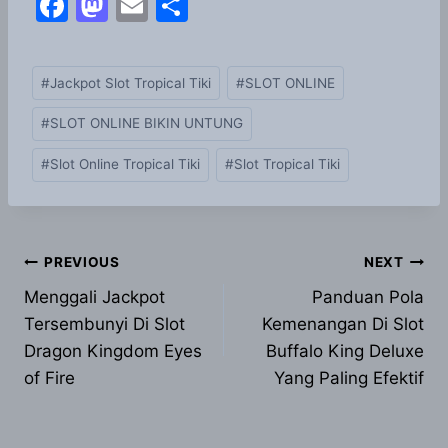
F
M
E
S
a
a
m
h
c
st
ai
ar
Post
#
Jackpot Slot Tropical Tiki
#
SLOT ONLINE
e
o
l
e
Tags:
b
d
#
SLOT ONLINE BIKIN UNTUNG
o
o
#
Slot Online Tropical Tiki
#
Slot Tropical Tiki
o
n
k
Post
PREVIOUS
NEXT
Menggali Jackpot
Panduan Pola
navigation
Tersembunyi Di Slot
Kemenangan Di Slot
Dragon Kingdom Eyes
Buffalo King Deluxe
of Fire
Yang Paling Efektif