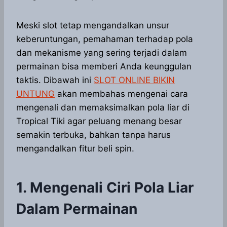
Meski slot tetap mengandalkan unsur
keberuntungan, pemahaman terhadap pola
dan mekanisme yang sering terjadi dalam
permainan bisa memberi Anda keunggulan
taktis. Dibawah ini
SLOT ONLINE BIKIN
UNTUNG
akan membahas mengenai cara
mengenali dan memaksimalkan pola liar di
Tropical Tiki agar peluang menang besar
semakin terbuka, bahkan tanpa harus
mengandalkan fitur beli spin.
1. Mengenali Ciri Pola Liar
Dalam Permainan