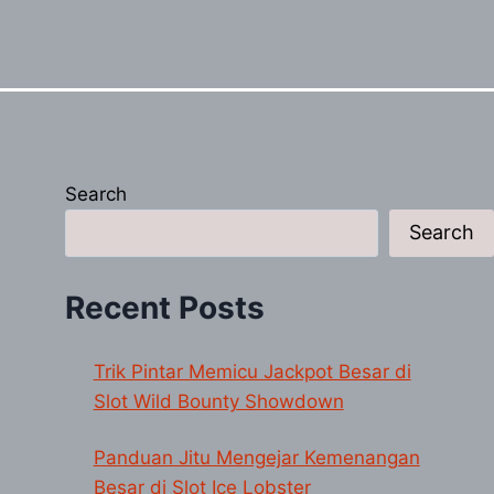
Search
Search
Recent Posts
Trik Pintar Memicu Jackpot Besar di
Slot Wild Bounty Showdown
Panduan Jitu Mengejar Kemenangan
Besar di Slot Ice Lobster