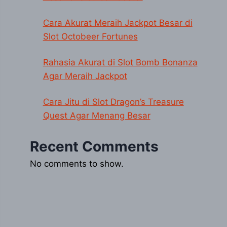
Cara Akurat Meraih Jackpot Besar di
Slot Octobeer Fortunes
Rahasia Akurat di Slot Bomb Bonanza
Agar Meraih Jackpot
Cara Jitu di Slot Dragon’s Treasure
Quest Agar Menang Besar
Recent Comments
No comments to show.