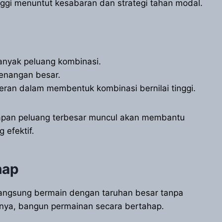
tinggi menuntut kesabaran dan strategi tahan modal.
anyak peluang kombinasi.
menangan besar.
ran dalam membentuk kombinasi bernilai tinggi.
pan peluang terbesar muncul akan membantu
 efektif.
hap
angsung bermain dengan taruhan besar tanpa
knya, bangun permainan secara bertahap.