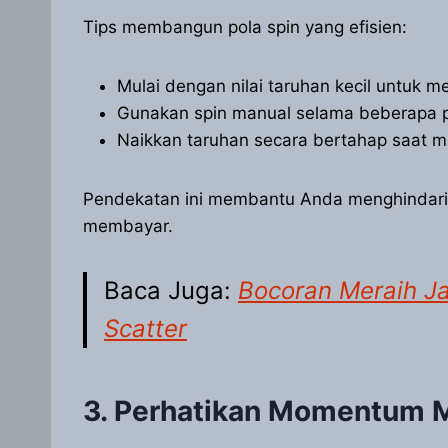
Tips membangun pola spin yang efisien:
Mulai dengan nilai taruhan kecil untuk 
Gunakan spin manual selama beberapa p
Naikkan taruhan secara bertahap saat mu
Pendekatan ini membantu Anda menghindari k
membayar.
Baca Juga:
Bocoran Meraih Ja
Scatter
3. Perhatikan Momentum 