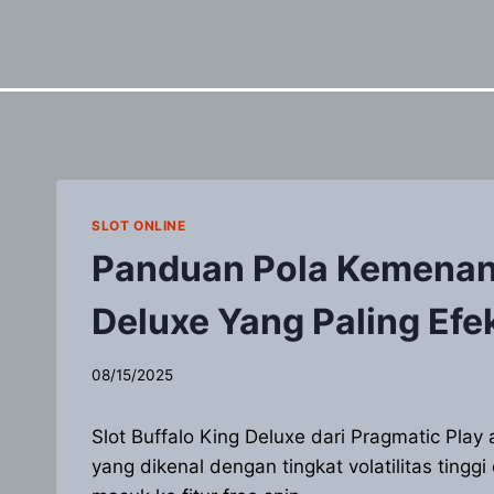
Skip
to
content
SLOT ONLINE
Panduan Pola Kemenang
Deluxe Yang Paling Efek
08/15/2025
Slot Buffalo King Deluxe dari Pragmatic Play
yang dikenal dengan tingkat volatilitas ting