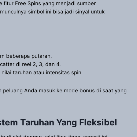
e fitur Free Spins yang menjadi sumber
culnya simbol ini bisa jadi sinyal untuk
lam beberapa putaran.
tter di reel 2, 3, dan 4.
lai taruhan atau intensitas spin.
 peluang Anda masuk ke mode bonus di saat yang
stem Taruhan Yang Fleksibel
di slot dengan volatilitas tinggi seperti ini.