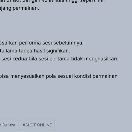
njang permainan.
asarkan performa sesi sebelumnya.
tu lama tanpa hasil signifikan.
sesi kedua bila sesi pertama tidak menghasilkan.
 bisa menyesuaikan pola sesuai kondisi permainan
ng Deluxe
#
SLOT ONLINE