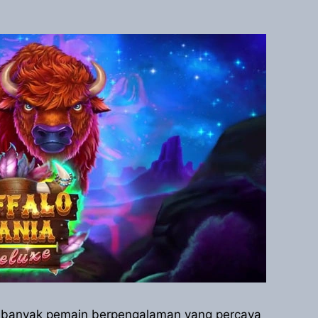
 banyak pemain berpengalaman yang percaya