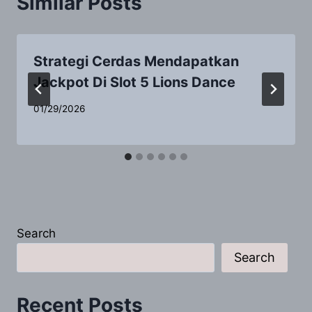
Similar Posts
Strategi Cerdas Mendapatkan
Jackpot Di Slot 5 Lions Dance
01/29/2026
Search
Search
Recent Posts