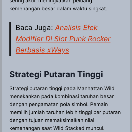
sering aktif, meningkatkan peluang
kemenangan besar dalam waktu singkat.
Baca Juga:
Analisis Efek
Modifier Di Slot Punk Rocker
Berbasis xWays
Strategi Putaran Tinggi
Strategi putaran tinggi pada Manhattan Wild
menekankan pada kombinasi taruhan besar
dengan pengamatan pola simbol. Pemain
memilih jumlah taruhan lebih tinggi per putaran
dengan tujuan memaksimalkan nilai
kemenangan saat Wild Stacked muncul.