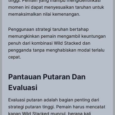
tinggi. Pemain yang mampu mengidentifikasi
momen ini dapat menyesuaikan taruhan untuk
memaksimalkan nilai kemenangan.
Penggunaan strategi taruhan bertahap
memungkinkan pemain mengambil keuntungan
penuh dari kombinasi Wild Stacked dan
pengganda tanpa menghabiskan modal terlalu
cepat.
Pantauan Putaran Dan
Evaluasi
Evaluasi putaran adalah bagian penting dari
strategi putaran tinggi. Pemain harus mencatat
kapan Wild Stacked muncul, berapa kali