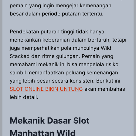
pemain yang ingin mengejar kemenangan
besar dalam periode putaran tertentu.
Pendekatan putaran tinggi tidak hanya
menekankan keberanian dalam bertaruh, tetapi
juga memperhatikan pola munculnya Wild
Stacked dan ritme gulungan. Pemain yang
memahami mekanik ini bisa mengelola risiko
sambil memanfaatkan peluang kemenangan
yang lebih besar secara konsisten. Berikut ini
SLOT ONLINE BIKIN UNTUNG
akan membahas
lebih detail.
Mekanik Dasar Slot
Manhattan Wild