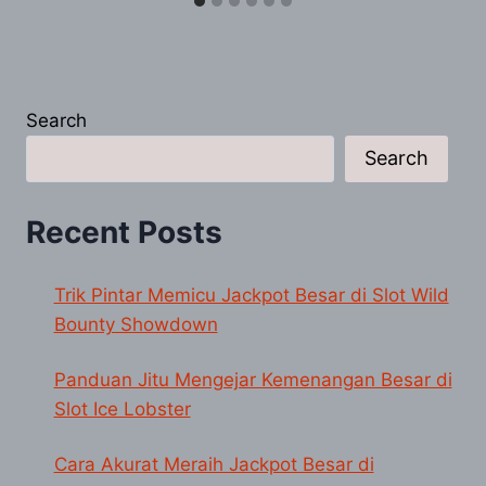
Search
Search
Recent Posts
Trik Pintar Memicu Jackpot Besar di Slot Wild
Bounty Showdown
Panduan Jitu Mengejar Kemenangan Besar di
Slot Ice Lobster
Cara Akurat Meraih Jackpot Besar di