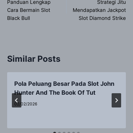
Panduan Lengkap
Strategi Jitu
navigation
Cara Bermain Slot
Mendapatkan Jackpot
Black Bull
Slot Diamond Strike
Similar Posts
Pola Peluang Besar Pada Slot John
Hunter And The Book Of Tut
02/02/2026