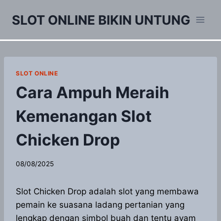
Skip
SLOT ONLINE BIKIN UNTUNG
to
content
SLOT ONLINE
Cara Ampuh Meraih
Kemenangan Slot
Chicken Drop
08/08/2025
Slot Chicken Drop adalah slot yang membawa
pemain ke suasana ladang pertanian yang
lengkap dengan simbol buah dan tentu ayam