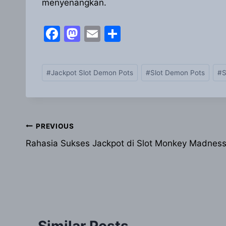
menyenangkan.
F
M
E
S
a
a
m
h
c
st
ai
ar
Post
#
Jackpot Slot Demon Pots
#
Slot Demon Pots
#
e
o
l
e
Tags:
b
d
o
o
o
n
Post
PREVIOUS
k
Rahasia Sukses Jackpot di Slot Monkey Madnes
navigation