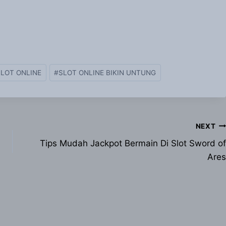
SLOT ONLINE
#
SLOT ONLINE BIKIN UNTUNG
NEXT
s
Tips Mudah Jackpot Bermain Di Slot Sword of
Ares