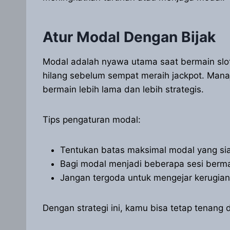
Atur Modal Dengan Bijak
Modal adalah nyawa utama saat bermain slo
hilang sebelum sempat meraih jackpot. Ma
bermain lebih lama dan lebih strategis.
Tips pengaturan modal:
Tentukan batas maksimal modal yang si
Bagi modal menjadi beberapa sesi berma
Jangan tergoda untuk mengejar kerugia
Dengan strategi ini, kamu bisa tetap tenang