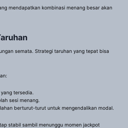
uang mendapatkan kombinasi menang besar akan
Taruhan
gan semata. Strategi taruhan yang tepat bisa
kan:
yang tersedia.
elah sesi menang.
lahan berturut-turut untuk mengendalikan modal.
etap stabil sambil menunggu momen jackpot