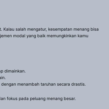
t. Kalau salah mengatur, kesempatan menang bisa
najemen modal yang baik memungkinkan kamu
ap dimainkan.
in.
n dengan menambah taruhan secara drastis.
 dan fokus pada peluang menang besar.