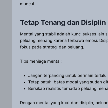
muncul.
Tetap Tenang dan Disiplin
Mental yang stabil adalah kunci sukses lain 
peluang menang karena terbawa emosi. Disi
fokus pada strategi dan peluang.
Tips menjaga mental:
Jangan terpancing untuk bermain terlalu 
Tetap patuhi batas modal yang sudah di
Bersikap realistis terhadap peluang men
Dengan mental yang kuat dan disiplin, peluan