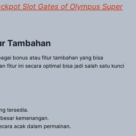
ckpot Slot Gates of Olympus Super
ur Tambahan
agai bonus atau fitur tambahan yang bisa
itur ini secara optimal bisa jadi salah satu kunci
ng tersedia.
erbesar kemenangan.
ecara acak dalam permainan.