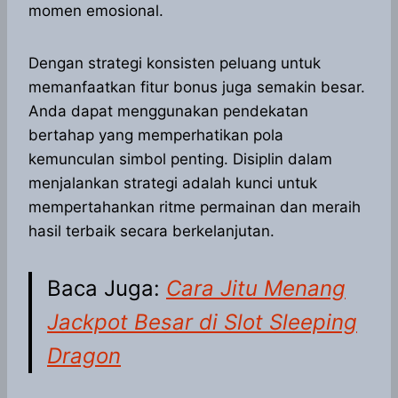
momen emosional.
Dengan strategi konsisten peluang untuk
memanfaatkan fitur bonus juga semakin besar.
Anda dapat menggunakan pendekatan
bertahap yang memperhatikan pola
kemunculan simbol penting. Disiplin dalam
menjalankan strategi adalah kunci untuk
mempertahankan ritme permainan dan meraih
hasil terbaik secara berkelanjutan.
Baca Juga:
Cara Jitu Menang
Jackpot Besar di Slot Sleeping
Dragon