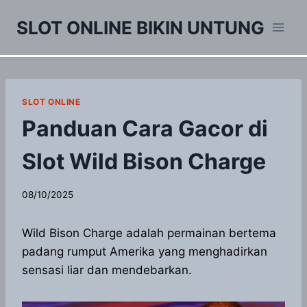
Skip
SLOT ONLINE BIKIN UNTUNG
to
content
SLOT ONLINE
Panduan Cara Gacor di
Slot Wild Bison Charge
08/10/2025
Wild Bison Charge adalah permainan bertema
padang rumput Amerika yang menghadirkan
sensasi liar dan mendebarkan.