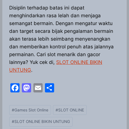
Disiplin terhadap batas ini dapat
menghindarkan rasa lelah dan menjaga
semangat bermain. Dengan mengatur waktu
dan target secara bijak pengalaman bermain
akan terasa lebih seimbang menyenangkan
dan memberikan kontrol penuh atas jalannya
permainan. Cari slot menarik dan gacor
lainnya? Yuk cek di,
SLOT ONLINE BIKIN
UNTUNG
.
F
M
E
S
a
a
m
h
c
st
ai
ar
Post
#
Games Slot Online
#
SLOT ONLINE
e
o
l
e
Tags:
b
d
#
SLOT ONLINE BIKIN UNTUNG