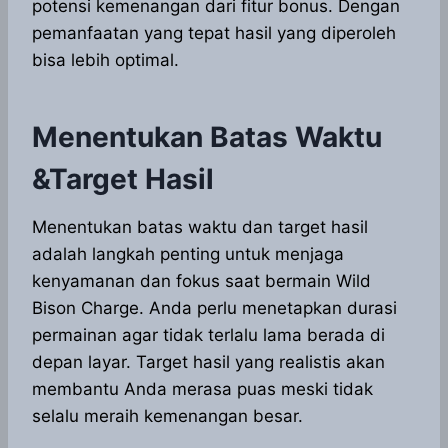
potensi kemenangan dari fitur bonus. Dengan
pemanfaatan yang tepat hasil yang diperoleh
bisa lebih optimal.
Menentukan Batas Waktu
&Target Hasil
Menentukan batas waktu dan target hasil
adalah langkah penting untuk menjaga
kenyamanan dan fokus saat bermain Wild
Bison Charge. Anda perlu menetapkan durasi
permainan agar tidak terlalu lama berada di
depan layar. Target hasil yang realistis akan
membantu Anda merasa puas meski tidak
selalu meraih kemenangan besar.