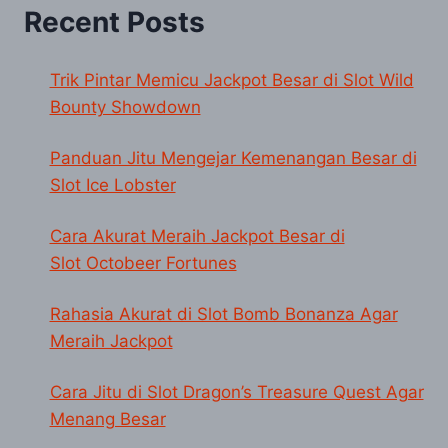
Recent Posts
Trik Pintar Memicu Jackpot Besar di Slot Wild
Bounty Showdown
Panduan Jitu Mengejar Kemenangan Besar di
Slot Ice Lobster
Cara Akurat Meraih Jackpot Besar di
Slot Octobeer Fortunes
Rahasia Akurat di Slot Bomb Bonanza Agar
Meraih Jackpot
Cara Jitu di Slot Dragon’s Treasure Quest Agar
Menang Besar