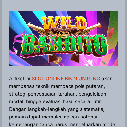
Artikel ini
SLOT ONLINE BIKIN UNTUNG
akan
membahas teknik membaca pola putaran,
strategi penyesuaian taruhan, pengelolaan
modal, hingga evaluasi hasil secara rutin.
Dengan langkah-langkah yang sistematis,
pemain dapat memaksimalkan potensi
kemenangan tanpa harus mengeluarkan modal