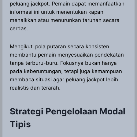
peluang jackpot. Pemain dapat memanfaatkan
informasi ini untuk menentukan kapan
menaikkan atau menurunkan taruhan secara
cerdas.
Mengikuti pola putaran secara konsisten
membantu pemain menyesuaikan pendekatan
tanpa terburu-buru. Fokusnya bukan hanya
pada keberuntungan, tetapi juga kemampuan
membaca situasi agar peluang jackpot lebih
realistis dan terarah.
Strategi Pengelolaan Modal
Tipis