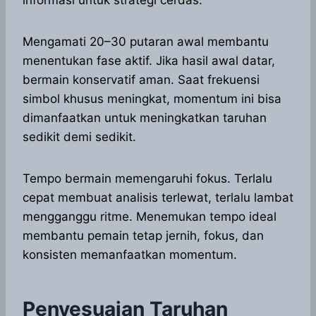
Mengamati 20–30 putaran awal membantu
menentukan fase aktif. Jika hasil awal datar,
bermain konservatif aman. Saat frekuensi
simbol khusus meningkat, momentum ini bisa
dimanfaatkan untuk meningkatkan taruhan
sedikit demi sedikit.
Tempo bermain memengaruhi fokus. Terlalu
cepat membuat analisis terlewat, terlalu lambat
mengganggu ritme. Menemukan tempo ideal
membantu pemain tetap jernih, fokus, dan
konsisten memanfaatkan momentum.
Penyesuaian Taruhan