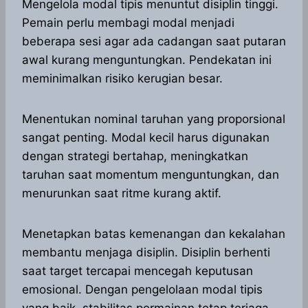
Mengelola modal tipis menuntut disiplin tinggi.
Pemain perlu membagi modal menjadi
beberapa sesi agar ada cadangan saat putaran
awal kurang menguntungkan. Pendekatan ini
meminimalkan risiko kerugian besar.
Menentukan nominal taruhan yang proporsional
sangat penting. Modal kecil harus digunakan
dengan strategi bertahap, meningkatkan
taruhan saat momentum menguntungkan, dan
menurunkan saat ritme kurang aktif.
Menetapkan batas kemenangan dan kekalahan
membantu menjaga disiplin. Disiplin berhenti
saat target tercapai mencegah keputusan
emosional. Dengan pengelolaan modal tipis
yang baik, stabilitas permainan tetap terjaga.