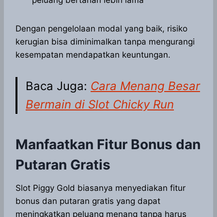
Dengan pengelolaan modal yang baik, risiko
kerugian bisa diminimalkan tanpa mengurangi
kesempatan mendapatkan keuntungan.
Baca Juga:
Cara Menang Besar
Bermain di Slot Chicky Run
Manfaatkan Fitur Bonus dan
Putaran Gratis
Slot Piggy Gold biasanya menyediakan fitur
bonus dan putaran gratis yang dapat
meningkatkan peluang menang tanpa harus