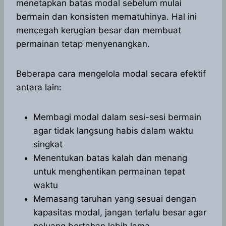
menetapkan batas modal sebelum mulai
bermain dan konsisten mematuhinya. Hal ini
mencegah kerugian besar dan membuat
permainan tetap menyenangkan.
Beberapa cara mengelola modal secara efektif
antara lain:
Membagi modal dalam sesi-sesi bermain
agar tidak langsung habis dalam waktu
singkat
Menentukan batas kalah dan menang
untuk menghentikan permainan tepat
waktu
Memasang taruhan yang sesuai dengan
kapasitas modal, jangan terlalu besar agar
peluang bertahan lebih lama