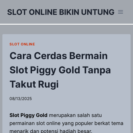
Skip
SLOT ONLINE BIKIN UNTUNG
to
content
SLOT ONLINE
Cara Cerdas Bermain
Slot Piggy Gold Tanpa
Takut Rugi
08/13/2025
Slot Piggy Gold
merupakan salah satu
permainan slot online yang populer berkat tema
menarik dan potensi hadiah besar.