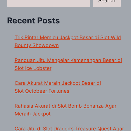
Search
Recent Posts
Trik Pintar Memicu Jackpot Besar di Slot Wild
Bounty Showdown
Panduan Jitu Mengejar Kemenangan Besar di
Slot Ice Lobster
Cara Akurat Meraih Jackpot Besar di
Slot Octobeer Fortunes
Rahasia Akurat di Slot Bomb Bonanza Agar
Meraih Jackpot
Cara Jitu di Slot Dragon’s Treasure Quest Agar