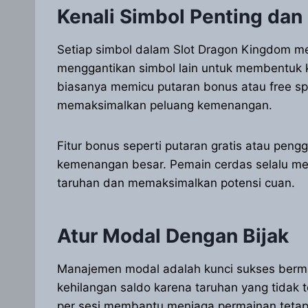
Kenali Simbol Penting dan
Setiap simbol dalam Slot Dragon Kingdom memi
menggantikan simbol lain untuk membentuk 
biasanya memicu putaran bonus atau free spi
memaksimalkan peluang kemenangan.
Fitur bonus seperti putaran gratis atau pe
kemenangan besar. Pemain cerdas selalu me
taruhan dan memaksimalkan potensi cuan.
Atur Modal Dengan Bijak
Manajemen modal adalah kunci sukses berma
kehilangan saldo karena taruhan yang tidak 
per sesi membantu menjaga permainan tetap 