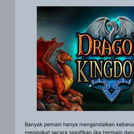
Banyak pemain hanya mengandalkan keberun
meningkat secara signifikan jika bermain deng