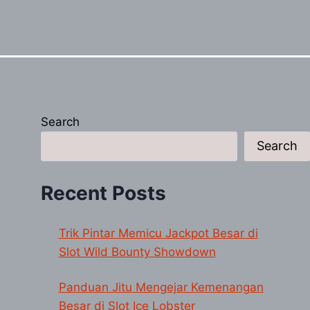
Search
Search
Recent Posts
Trik Pintar Memicu Jackpot Besar di
Slot Wild Bounty Showdown
Panduan Jitu Mengejar Kemenangan
Besar di Slot Ice Lobster