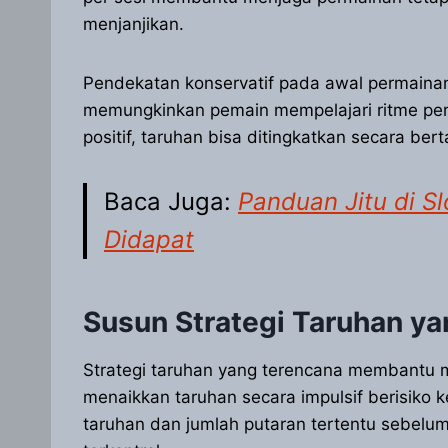
menjanjikan.
Pendekatan konservatif pada awal permainan
memungkinkan pemain mempelajari ritme per
positif, taruhan bisa ditingkatkan secara b
Baca Juga:
Panduan Jitu di S
Didapat
Susun Strategi Taruhan ya
Strategi taruhan yang terencana membantu 
menaikkan taruhan secara impulsif berisiko 
taruhan dan jumlah putaran tertentu sebelum