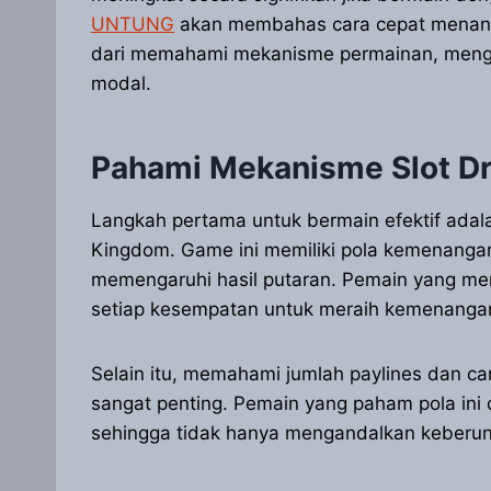
UNTUNG
akan membahas cara cepat menang 
dari memahami mekanisme permainan, mengen
modal.
Pahami Mekanisme Slot D
Langkah pertama untuk bermain efektif ad
Kingdom. Game ini memiliki pola kemenangan
memengaruhi hasil putaran. Pemain yang meng
setiap kesempatan untuk meraih kemenanga
Selain itu, memahami jumlah paylines dan 
sangat penting. Pemain yang paham pola ini
sehingga tidak hanya mengandalkan keberu