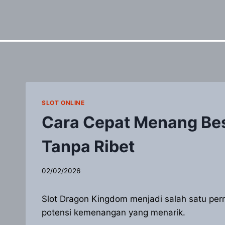
Skip
to
content
SLOT ONLINE
Cara Cepat Menang Bes
Tanpa Ribet
02/02/2026
Slot Dragon Kingdom menjadi salah satu per
potensi kemenangan yang menarik.