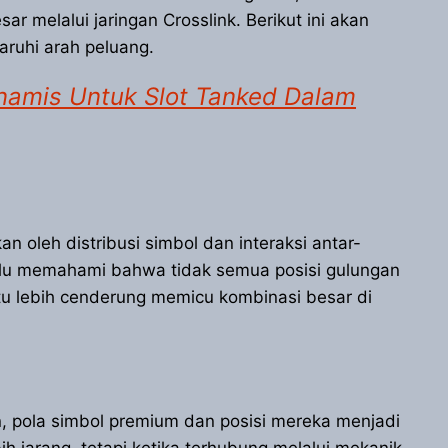
 melalui jaringan Crosslink. Berikut ini akan
ruhi arah peluang.
inamis Untuk Slot Tanked Dalam
n oleh distribusi simbol dan interaksi antar-
erlu memahami bahwa tidak semua posisi gulungan
tu lebih cenderung memicu kombinasi besar di
, pola simbol premium dan posisi mereka menjadi
ih jarang, tetapi ketika terhubung melalui mekanik