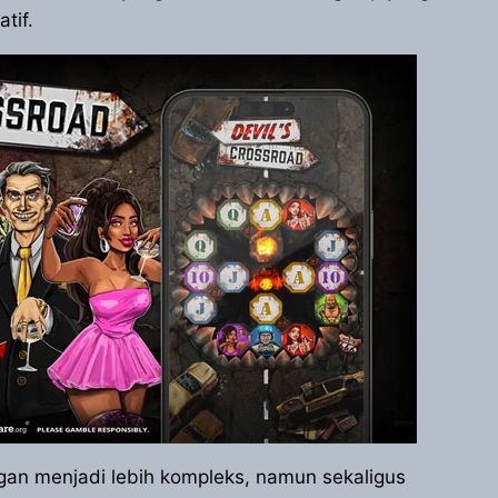
tif.
an menjadi lebih kompleks, namun sekaligus