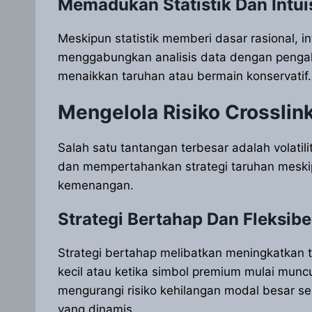
Memadukan Statistik Dan Intui
Meskipun statistik memberi dasar rasional, i
menggabungkan analisis data dengan peng
menaikkan taruhan atau bermain konservatif.
Mengelola Risiko Crosslin
Salah satu tantangan terbesar adalah volati
dan mempertahankan strategi taruhan mesk
kemenangan.
Strategi Bertahap Dan Fleksibe
Strategi bertahap melibatkan meningkatkan 
kecil atau ketika simbol premium mulai muncul
mengurangi risiko kehilangan modal besar s
yang dinamis.