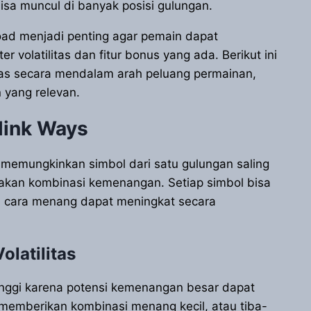
sa muncul di banyak posisi gulungan.
oad menjadi penting agar pemain dapat
 volatilitas dan fitur bonus yang ada. Berikut ini
 secara mendalam arah peluang permainan,
 yang relevan.
link Ways
 memungkinkan simbol dari satu gulungan saling
akan kombinasi kemenangan. Setiap simbol bisa
h cara menang dapat meningkat secara
latilitas
tinggi karena potensi kemenangan besar dapat
 memberikan kombinasi menang kecil, atau tiba-