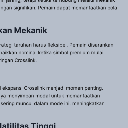
angan signifikan. Pemain dapat memanfaatkan pola
rkan Mekanik
rategi taruhan harus fleksibel. Pemain disarankan
aikkan nominal ketika simbol premium mulai
ingan Crosslink.
ol ekspansi Crosslink menjadi momen penting.
nya menyimpan modal untuk memanfaatkan
h sering muncul dalam mode ini, meningkatkan
atilitas Tinggi