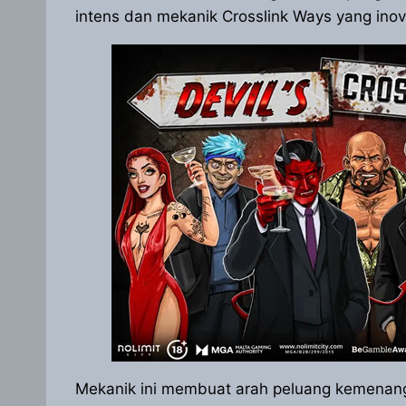
intens dan mekanik Crosslink Ways yang inova
Mekanik ini membuat arah peluang kemenang