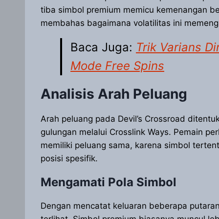
tiba simbol premium memicu kemenangan besar
membahas bagaimana volatilitas ini memenga
Baca Juga:
Trik Varians D
Mode Free Spins
Analisis Arah Peluang
Arah peluang pada Devil’s Crossroad ditentuka
gulungan melalui Crosslink Ways. Pemain p
memiliki peluang sama, karena simbol terten
posisi spesifik.
Mengamati Pola Simbol
Dengan mencatat keluaran beberapa putaran
terlihat. Simbol premium biasanya muncul leb