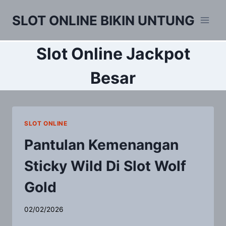
Skip
SLOT ONLINE BIKIN UNTUNG
to
content
Slot Online Jackpot
Besar
SLOT ONLINE
Pantulan Kemenangan
Sticky Wild Di Slot Wolf
Gold
02/02/2026