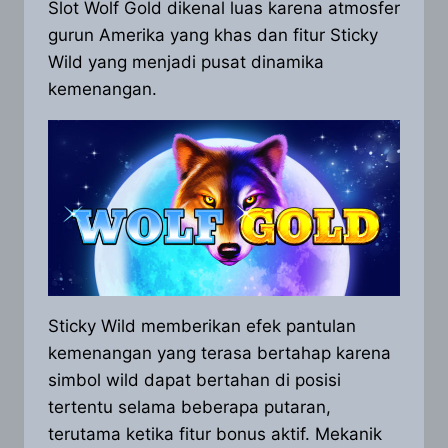
Slot Wolf Gold dikenal luas karena atmosfer
gurun Amerika yang khas dan fitur Sticky
Wild yang menjadi pusat dinamika
kemenangan.
Sticky Wild memberikan efek pantulan
kemenangan yang terasa bertahap karena
simbol wild dapat bertahan di posisi
tertentu selama beberapa putaran,
terutama ketika fitur bonus aktif. Mekanik