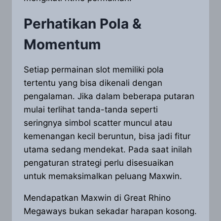
Perhatikan Pola &
Momentum
Setiap permainan slot memiliki pola
tertentu yang bisa dikenali dengan
pengalaman. Jika dalam beberapa putaran
mulai terlihat tanda-tanda seperti
seringnya simbol scatter muncul atau
kemenangan kecil beruntun, bisa jadi fitur
utama sedang mendekat. Pada saat inilah
pengaturan strategi perlu disesuaikan
untuk memaksimalkan peluang Maxwin.
Mendapatkan Maxwin di Great Rhino
Megaways bukan sekadar harapan kosong.