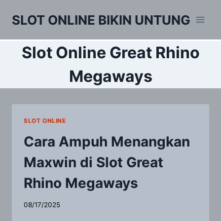
Skip
SLOT ONLINE BIKIN UNTUNG
to
content
Slot Online Great Rhino
Megaways
SLOT ONLINE
Cara Ampuh Menangkan
Maxwin di Slot Great
Rhino Megaways
08/17/2025