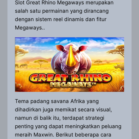
Slot Great Rhino Megaways merupakan
salah satu permainan yang dirancang
dengan sistem reel dinamis dan fitur
Megaways..
Tema padang savana Afrika yang
dihadirkan juga memikat secara visual,
namun di balik itu, terdapat strategi
penting yang dapat meningkatkan peluang
meraih Maxwin. Berikut beberapa cara