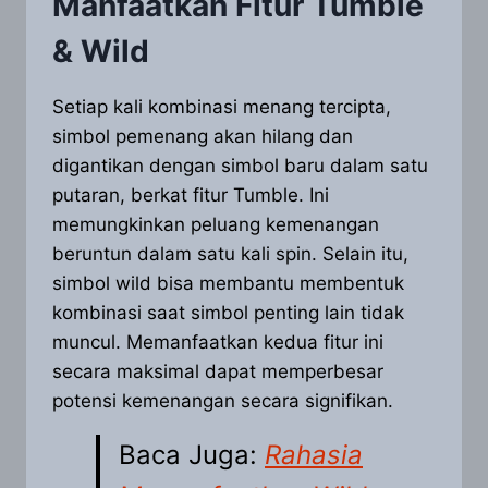
Manfaatkan Fitur Tumble
& Wild
Setiap kali kombinasi menang tercipta,
simbol pemenang akan hilang dan
digantikan dengan simbol baru dalam satu
putaran, berkat fitur Tumble. Ini
memungkinkan peluang kemenangan
beruntun dalam satu kali spin. Selain itu,
simbol wild bisa membantu membentuk
kombinasi saat simbol penting lain tidak
muncul. Memanfaatkan kedua fitur ini
secara maksimal dapat memperbesar
potensi kemenangan secara signifikan.
Baca Juga:
Rahasia