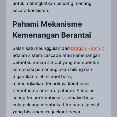
untuk meningkatkan peluang menang
secara konsisten.
Pahami Mekanisme
Kemenangan Berantai
Salah satu keunggulan dari
Dragon Hatch 2
adalah sistem cascade atau kemenangan
berantai. Setiap simbol yang membentuk
kombinasi pemenang akan hilang dan
digantikan oleh simbol baru,
memungkinkan terjadinya kombinasi
beruntun dalam satu putaran. Semakin
sering terjadi kombinasi, semakin besar
pula peluang membuka fitur naga spesial
yang bisa memicu jackpot besar.