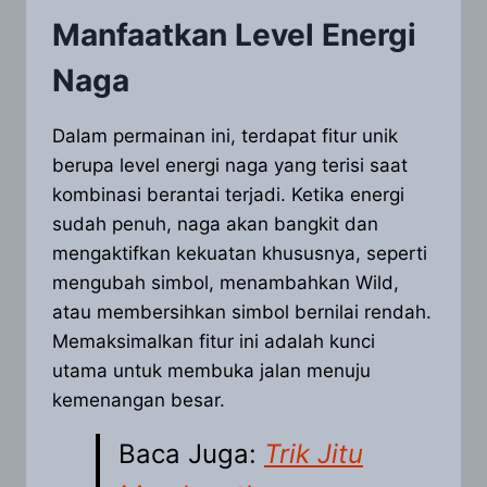
Manfaatkan Level Energi
Naga
Dalam permainan ini, terdapat fitur unik
berupa level energi naga yang terisi saat
kombinasi berantai terjadi. Ketika energi
sudah penuh, naga akan bangkit dan
mengaktifkan kekuatan khususnya, seperti
mengubah simbol, menambahkan Wild,
atau membersihkan simbol bernilai rendah.
Memaksimalkan fitur ini adalah kunci
utama untuk membuka jalan menuju
kemenangan besar.
Baca Juga:
Trik Jitu