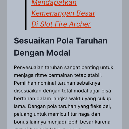
Mendapatkan
Kemenangan Besar
Di Slot Fire Archer
Sesuaikan Pola Taruhan
Dengan Modal
Penyesuaian taruhan sangat penting untuk
menjaga ritme permainan tetap stabil.
Pemilihan nominal taruhan sebaiknya
disesuaikan dengan total modal agar bisa
bertahan dalam jangka waktu yang cukup
lama. Dengan pola taruhan yang fleksibel,
peluang untuk memicu fitur naga dan
bonus lainnya menjadi lebih besar karena