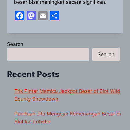
besar bisa meningkat secara signifikan.
Facebook
Mastodon
Email
Share
Search
Search
Recent Posts
Trik Pintar Memicu Jackpot Besar di Slot Wild
Bounty Showdown
Panduan Jitu Mengejar Kemenangan Besar di
Slot Ice Lobster