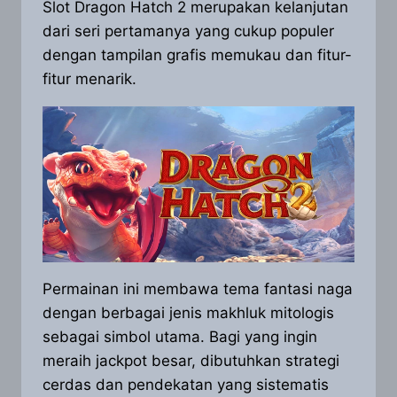
Slot Dragon Hatch 2 merupakan kelanjutan
dari seri pertamanya yang cukup populer
dengan tampilan grafis memukau dan fitur-
fitur menarik.
Permainan ini membawa tema fantasi naga
dengan berbagai jenis makhluk mitologis
sebagai simbol utama. Bagi yang ingin
meraih jackpot besar, dibutuhkan strategi
cerdas dan pendekatan yang sistematis