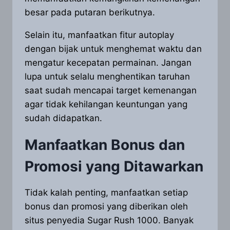
besar pada putaran berikutnya.
Selain itu, manfaatkan fitur autoplay
dengan bijak untuk menghemat waktu dan
mengatur kecepatan permainan. Jangan
lupa untuk selalu menghentikan taruhan
saat sudah mencapai target kemenangan
agar tidak kehilangan keuntungan yang
sudah didapatkan.
Manfaatkan Bonus dan
Promosi yang Ditawarkan
Tidak kalah penting, manfaatkan setiap
bonus dan promosi yang diberikan oleh
situs penyedia Sugar Rush 1000. Banyak