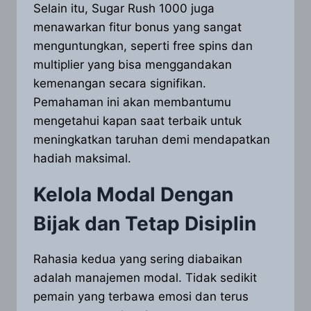
Selain itu, Sugar Rush 1000 juga
menawarkan fitur bonus yang sangat
menguntungkan, seperti free spins dan
multiplier yang bisa menggandakan
kemenangan secara signifikan.
Pemahaman ini akan membantumu
mengetahui kapan saat terbaik untuk
meningkatkan taruhan demi mendapatkan
hadiah maksimal.
Kelola Modal Dengan
Bijak dan Tetap Disiplin
Rahasia kedua yang sering diabaikan
adalah manajemen modal. Tidak sedikit
pemain yang terbawa emosi dan terus