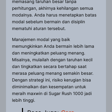
memasang taruhan besar tanpa
perhitungan, akhirnya kehilangan semua
modalnya. Anda harus menetapkan batas
modal sebelum bermain dan disiplin
mematuhi aturan tersebut.
Manajemen modal yang baik
memungkinkan Anda bermain lebih lama
dan meningkatkan peluang menang.
Misalnya, mulailah dengan taruhan kecil
dan tingkatkan secara bertahap saat
merasa peluang menang semakin besar.
Dengan strategi ini, risiko kerugian bisa
diminimalkan dan kesempatan untuk
meraih maxwin di Sugar Rush 1000 jadi
lebih tinggi.