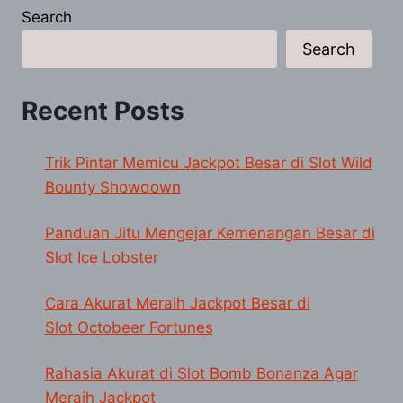
Search
Search
Recent Posts
Trik Pintar Memicu Jackpot Besar di Slot Wild
Bounty Showdown
Panduan Jitu Mengejar Kemenangan Besar di
Slot Ice Lobster
Cara Akurat Meraih Jackpot Besar di
Slot Octobeer Fortunes
Rahasia Akurat di Slot Bomb Bonanza Agar
Meraih Jackpot