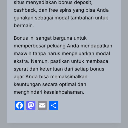
situs menyediakan bonus deposit,
cashback, dan free spins yang bisa Anda
gunakan sebagai modal tambahan untuk
bermain.
Bonus ini sangat berguna untuk
memperbesar peluang Anda mendapatkan
maxwin tanpa harus mengeluarkan modal
ekstra. Namun, pastikan untuk membaca
syarat dan ketentuan dari setiap bonus
agar Anda bisa memaksimalkan
keuntungan secara optimal dan
menghindari kesalahpahaman.
Facebook
Mastodon
Email
Share