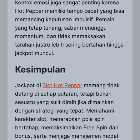
Kontrol emosi juga sangat penting karena
Hot Pepper memiliki tempo cepat yang bisa
memancing keputusan impulsif. Pemain
yang tetap tenang, sabar menunggu
momentum, dan tidak memaksakan
taruhan justru lebih sering bertahan hingga
jackpot muncul.
Kesimpulan
Jackpot di
Slot Hot Pepper
memang tidak
datang di setiap putaran, tetapi bukan
sesuatu yang sulit diraih jika dimainkan
dengan strategi yang tepat. Memahami
karakter slot, menerapkan pola spin
bertahap, memaksimalkan Free Spin dan
bonus, serta menjaga manajemen modal