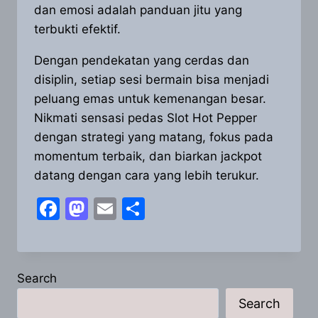
dan emosi adalah panduan jitu yang
terbukti efektif.
Dengan pendekatan yang cerdas dan
disiplin, setiap sesi bermain bisa menjadi
peluang emas untuk kemenangan besar.
Nikmati sensasi pedas Slot Hot Pepper
dengan strategi yang matang, fokus pada
momentum terbaik, dan biarkan jackpot
datang dengan cara yang lebih terukur.
Facebook
Mastodon
Email
Share
Search
Search