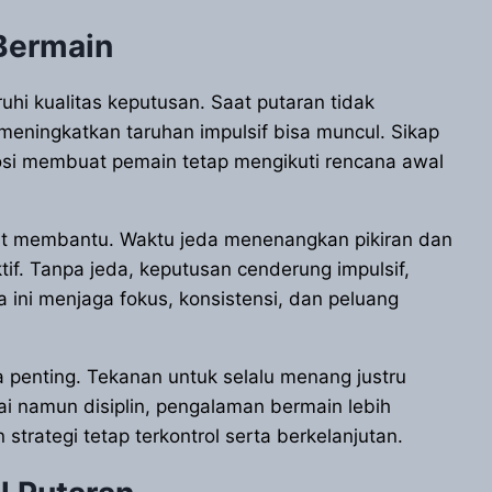
 Bermain
uhi kualitas keputusan. Saat putaran tidak
eningkatkan taruhan impulsif bisa muncul. Sikap
mosi membuat pemain tetap mengikuti rencana awal
ngat membantu. Waktu jeda menenangkan pikiran dan
if. Tanpa jeda, keputusan cenderung impulsif,
la ini menjaga fokus, konsistensi, dan peluang
penting. Tekanan untuk selalu menang justru
i namun disiplin, pengalaman bermain lebih
strategi tetap terkontrol serta berkelanjutan.