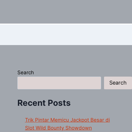
Search
Search
Recent Posts
Trik Pintar Memicu Jackpot Besar di
Slot Wild Bounty Showdown