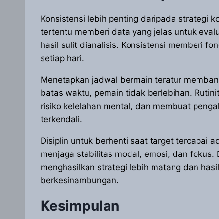
Konsistensi lebih penting daripada strategi
tertentu memberi data yang jelas untuk eva
hasil sulit dianalisis. Konsistensi memberi f
setiap hari.
Menetapkan jadwal bermain teratur membant
batas waktu, pemain tidak berlebihan. Rutini
risiko kelelahan mental, dan membuat penga
terkendali.
Disiplin untuk berhenti saat target tercapai a
menjaga stabilitas modal, emosi, dan fokus.
menghasilkan strategi lebih matang dan hasil 
berkesinambungan.
Kesimpulan