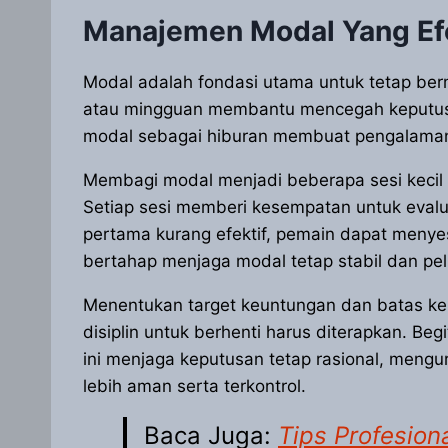
Manajemen Modal Yang Efe
Modal adalah fondasi utama untuk tetap ber
atau mingguan membantu mencegah keputusa
modal sebagai hiburan membuat pengalaman
Membagi modal menjadi beberapa sesi kecil 
Setiap sesi memberi kesempatan untuk evalua
pertama kurang efektif, pemain dapat menyes
bertahap menjaga modal tetap stabil dan pel
Menentukan target keuntungan dan batas keru
disiplin untuk berhenti harus diterapkan. Beg
ini menjaga keputusan tetap rasional, meng
lebih aman serta terkontrol.
Baca Juga:
Tips Profesion