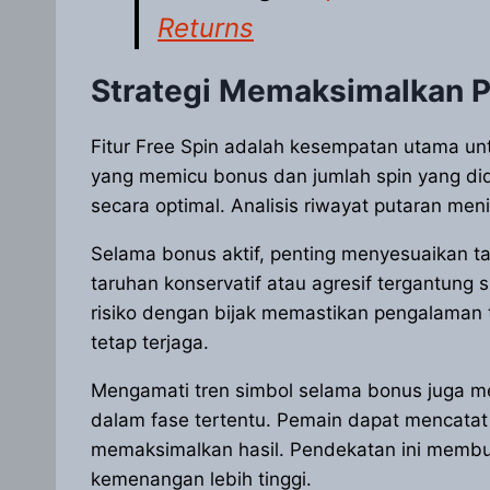
Returns
Strategi Memaksimalkan P
Fitur Free Spin adalah kesempatan utama u
yang memicu bonus dan jumlah spin yang d
secara optimal. Analisis riwayat putaran m
Selama bonus aktif, penting menyesuaikan t
taruhan konservatif atau agresif tergantung
risiko dengan bijak memastikan pengalama
tetap terjaga.
Mengamati tren simbol selama bonus juga m
dalam fase tertentu. Pemain dapat mencatat 
memaksimalkan hasil. Pendekatan ini membua
kemenangan lebih tinggi.