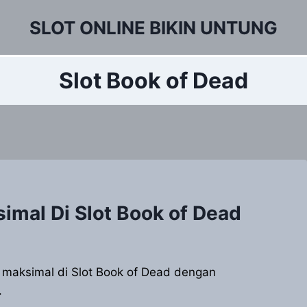
SLOT ONLINE BIKIN UNTUNG
Slot Book of Dead
mal Di Slot Book of Dead
maksimal di Slot Book of Dead dengan
.