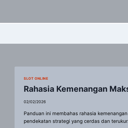
Skip
to
content
SLOT ONLINE
Rahasia Kemenangan Maksi
02/02/2026
Panduan ini membahas rahasia kemenangan 
pendekatan strategi yang cerdas dan terukur