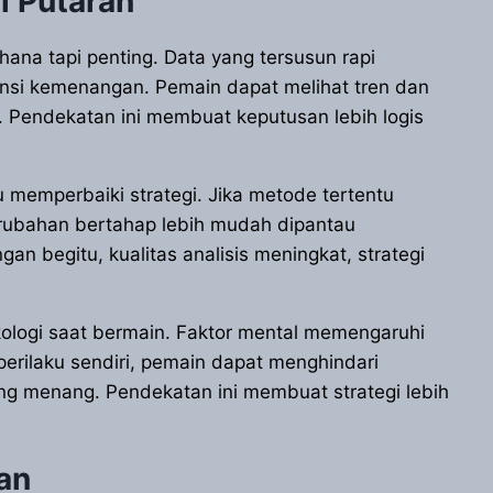
l Putaran
hana tapi penting. Data yang tersusun rapi
nsi kemenangan. Pemain dapat melihat tren dan
f. Pendekatan ini membuat keputusan lebih logis
 memperbaiki strategi. Jika metode tertentu
Perubahan bertahap lebih mudah dipantau
an begitu, kualitas analisis meningkat, strategi
ikologi saat bermain. Faktor mental memengaruhi
rilaku sendiri, pemain dapat menghindari
g menang. Pendekatan ini membuat strategi lebih
ian