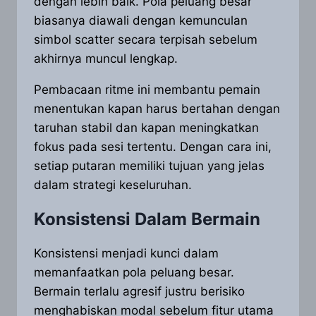
dengan lebih baik. Pola peluang besar
biasanya diawali dengan kemunculan
simbol scatter secara terpisah sebelum
akhirnya muncul lengkap.
Pembacaan ritme ini membantu pemain
menentukan kapan harus bertahan dengan
taruhan stabil dan kapan meningkatkan
fokus pada sesi tertentu. Dengan cara ini,
setiap putaran memiliki tujuan yang jelas
dalam strategi keseluruhan.
Konsistensi Dalam Bermain
Konsistensi menjadi kunci dalam
memanfaatkan pola peluang besar.
Bermain terlalu agresif justru berisiko
menghabiskan modal sebelum fitur utama