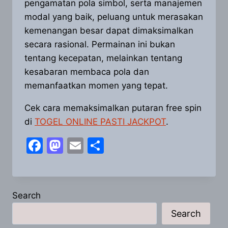
pengamatan pola simbol, serta manajemen
modal yang baik, peluang untuk merasakan
kemenangan besar dapat dimaksimalkan
secara rasional. Permainan ini bukan
tentang kecepatan, melainkan tentang
kesabaran membaca pola dan
memanfaatkan momen yang tepat.
Cek cara memaksimalkan putaran free spin
di
TOGEL ONLINE PASTI JACKPOT
.
Facebook
Mastodon
Email
Share
Search
Search