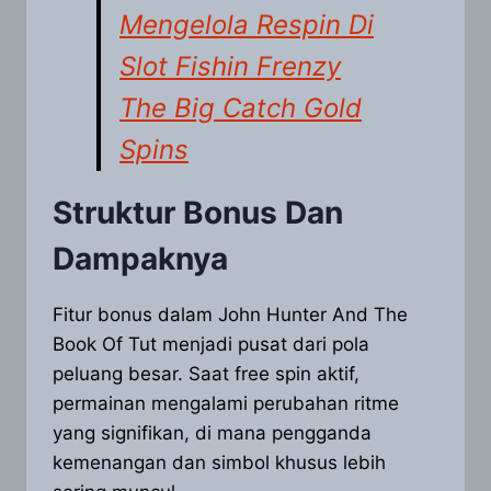
Mengelola Respin Di
Slot Fishin Frenzy
The Big Catch Gold
Spins
Struktur Bonus Dan
Dampaknya
Fitur bonus dalam John Hunter And The
Book Of Tut menjadi pusat dari pola
peluang besar. Saat free spin aktif,
permainan mengalami perubahan ritme
yang signifikan, di mana pengganda
kemenangan dan simbol khusus lebih