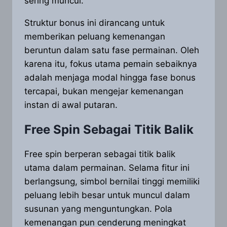
sering muncul.
Struktur bonus ini dirancang untuk
memberikan peluang kemenangan
beruntun dalam satu fase permainan. Oleh
karena itu, fokus utama pemain sebaiknya
adalah menjaga modal hingga fase bonus
tercapai, bukan mengejar kemenangan
instan di awal putaran.
Free Spin Sebagai Titik Balik
Free spin berperan sebagai titik balik
utama dalam permainan. Selama fitur ini
berlangsung, simbol bernilai tinggi memiliki
peluang lebih besar untuk muncul dalam
susunan yang menguntungkan. Pola
kemenangan pun cenderung meningkat