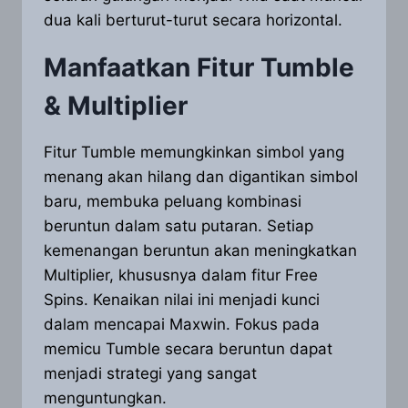
dua kali berturut-turut secara horizontal.
Manfaatkan Fitur Tumble
& Multiplier
Fitur Tumble memungkinkan simbol yang
menang akan hilang dan digantikan simbol
baru, membuka peluang kombinasi
beruntun dalam satu putaran. Setiap
kemenangan beruntun akan meningkatkan
Multiplier, khususnya dalam fitur Free
Spins. Kenaikan nilai ini menjadi kunci
dalam mencapai Maxwin. Fokus pada
memicu Tumble secara beruntun dapat
menjadi strategi yang sangat
menguntungkan.