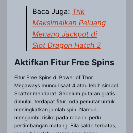
Baca Juga:
Trik
Maksimalkan Peluang
Menang Jackpot di
Slot Dragon Hatch 2
Aktifkan Fitur Free Spins
Fitur Free Spins di Power of Thor
Megaways muncul saat 4 atau lebih simbol
Scatter mendarat. Sebelum putaran gratis
dimulai, terdapat fitur roda pemutar untuk
meningkatkan jumlah spin. Namun,
mengambil risiko pada roda ini perlu
pertimbangan matang. Bila saldo terbatas,