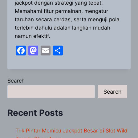
jackpot dengan strategi yang tepat.
Memahami fitur permainan, mengatur
taruhan secara cerdas, serta menguji pola
terlebih dahulu adalah langkah mudah
namun efektif.
Facebook
Mastodon
Email
Share
Search
Search
Recent Posts
Trik Pintar Memicu Jackpot Besar di Slot Wild